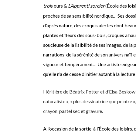
troi
s ours
&
L’Apprenti sorcier
(
cole des lois
É
proches de sa sensibilité nordique… Ses dossie
d’après nature, des croquis alertes dont beau
plantes et fleurs des sous-bois, croqués à hau
soucieuse de la lisibilité de ses images, de la
narrations, de la sérénité de son univers naïf
vigueur et tempérament…
Une artiste
exigea
qu’elle n’a de cesse d’initier autant à la lectur
Héritière de Béatrix Potter et d’Elsa Beskow, 
naturaliste », « plus dessinatrice que peintre »
crayon, pastel sec et gravure.
A l’occasion de la sortie, à l’
cole des loisirs
É