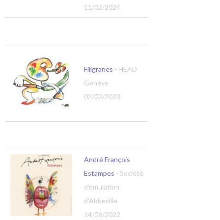
11/02/2024
Filigranes
- HEAD
Genève
02/02/2023
André François
Estampes
- Société
d'émulation
d'Abbeville
14/06/2022