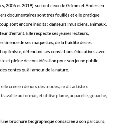
irs, 2006 et 2019
), surtout ceux de Grimm et Andersen
rs documentaires sont très fouillés et elle pratique,
coup sont encore inédits : danseurs; musiciens, animaux,
teur d’enfant.
E
lle respecte ses jeunes lecteurs,
 pertinence de ses maquettes, de la fluidité de ses
 et optimiste, défendant ses convictions éducatives avec
nte et
pleine de considération pour
son jeune public
e des contes qu’à l’amour de la nature.
elle crée en dehors des modes, se dit artiste «
, travaille au format, et utilise plume, aquarelle, gouache,
, d’une brochure biographique consacrée à son parcours,