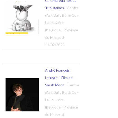
Calembredaines et
Turlutaines
- Centre
d'art Daily Bul & Co -
La Louvière
(Belgique - Province
du Hainaut)
11/02/2024
André François,
l’artiste – Film de
Sarah Moon
- Centre
d'art Daily Bul & Co -
La Louvière
(Belgique - Province
du Hainaut)