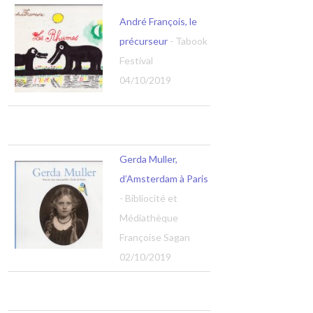
André François, le
précurseur
- Tabook
Festival
04/10/2019
Gerda Muller,
d’Amsterdam à Paris
- Bibliocité et
Médiathèque
Françoise Sagan
02/10/2019