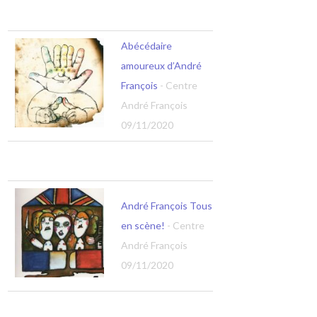
Abécédaire
amoureux d’André
François
- Centre
André François
09/11/2020
André François Tous
en scène!
- Centre
André François
09/11/2020