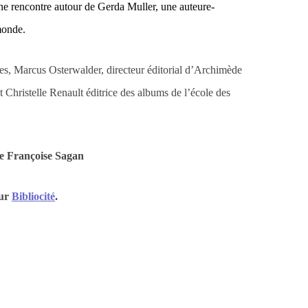
e rencontre autour de Gerda Muller, une auteure-
 monde.
ues, Marcus Osterwalder, directeur éditorial d’Archimède
et Christelle Renault éditrice des albums de l’école des
e Françoise Sagan
sur
Bibliocité
.