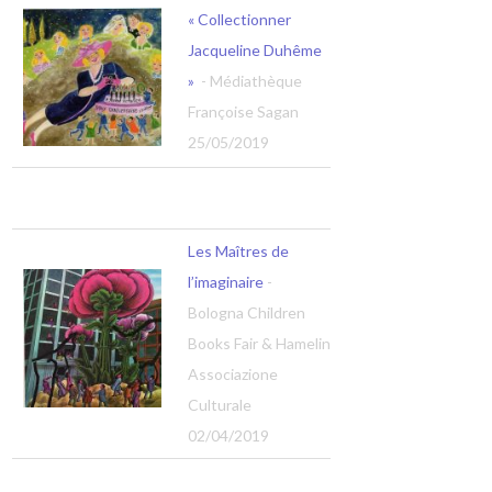
« Collectionner
Jacqueline Duhême
»
- Médiathèque
Françoise Sagan
25/05/2019
Les Maîtres de
l’imaginaire
-
Bologna Children
Books Fair & Hamelin
Associazione
Culturale
02/04/2019