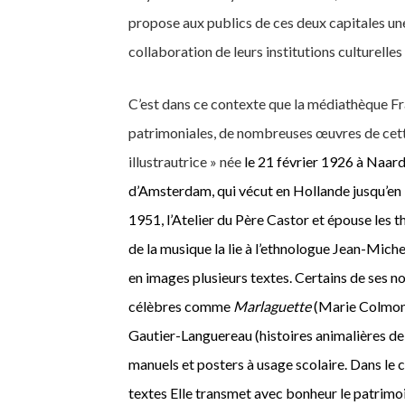
propose aux publics de ces deux capitales un
collaboration de leurs institutions culturelles 
C’est dans ce contexte que la médiathèque Fr
patrimoniales, de nombreuses œuvres de cett
illustrautrice » née
le
21 février 1926
à
Naard
d’Amsterdam,
qui vécut en Hollande jusqu’e
1951, l’Atelier du Père Castor et
épouse les
t
de la musique
la lie à l’ethnologue Jean-Miche
en images plusieurs textes.
Certains de ses n
célèbres
comme
Marlaguette
(Marie Colmon
Gautier-Languereau (histoires animalières de 
manuels et posters à usage scolaire.
D
ans le 
textes
Elle transmet avec bonheur le patrimo