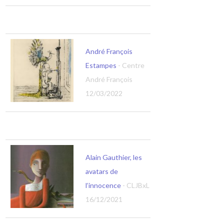
André François
Estampes
- Centre
André François
12/03/2022
Alain Gauthier, les
avatars de
l’innocence
- CLJBxL
16/12/2021