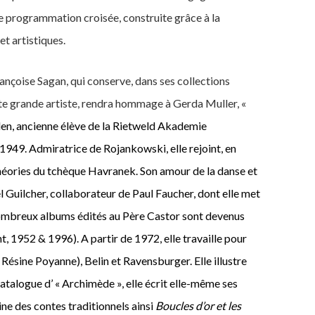
e programmation croisée, construite grâce à la
et artistiques.
ançoise Sagan, qui conserve, dans ses collections
e grande artiste, rendra hommage à Gerda Muller, «
en,
ancienne élève de la
Rietweld Akademie
n 1949
.
Admiratrice de Rojankowski, elle rejoint, en
héories du tchèque Havranek
. Son amour de la danse et
l Guilcher, collaborateur de Paul Faucher, dont elle met
ombreux albums édités au Père Castor sont devenus
t,
1952 & 1996
).
A partir de 1972, elle travaille pour
Résine Poyanne), Belin et Ravensburger. Elle illustre
catalogue d’ «
Archimède », elle écrit elle-même ses
ine des contes traditionnels
ainsi
Boucles d’or et les