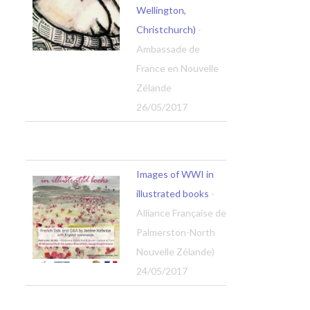
Wellington,
Christchurch)
-
Ambassade de
France en Nouvelle
Zélande
26/05/2017
Images of WWI in
illustrated books
-
Alliance Française de
Palmerston-North
Nouvelle Zélande)
24/05/2017