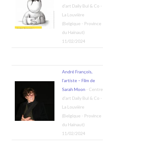
d'art Daily Bul & Co -
La Louvière
(Belgique - Province
du Hainaut)
11/02/2024
André François,
l’artiste – Film de
Sarah Moon
- Centre
d'art Daily Bul & Co -
La Louvière
(Belgique - Province
du Hainaut)
11/02/2024