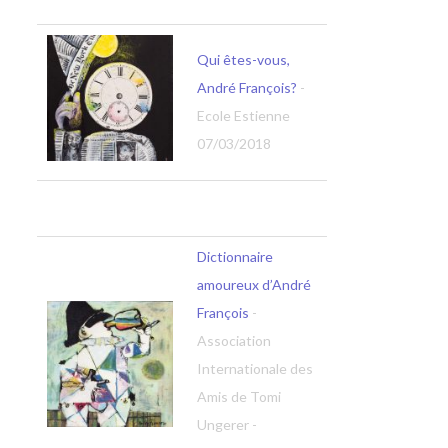
Qui êtes-vous,
André François?
-
Ecole Estienne
07/03/2018
Dictionnaire
amoureux d’André
François
-
Association
Internationale des
Amis de Tomi
Ungerer -