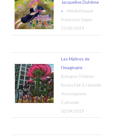
Jacqueline Duhême
»
- Médiathèque
Françoise Sagan
25/05/2019
Les Maîtres de
l’imaginaire
-
Bologna Children
Books Fair & Hamelin
Associazione
Culturale
02/04/2019