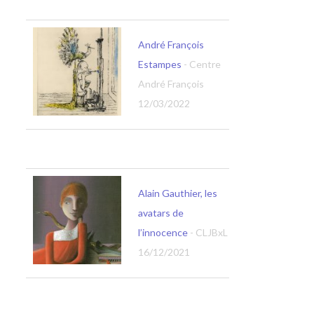
André François
Estampes
- Centre
André François
12/03/2022
Alain Gauthier, les
avatars de
l’innocence
- CLJBxL
16/12/2021