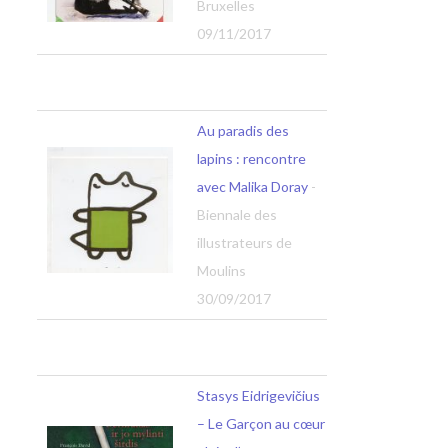
Bruxelles
09/11/2017
Au paradis des
lapins : rencontre
avec Malika Doray
-
Biennale des
illustrateurs de
Moulins
30/09/2017
Stasys Eidrigevičius
– Le Garçon au cœur