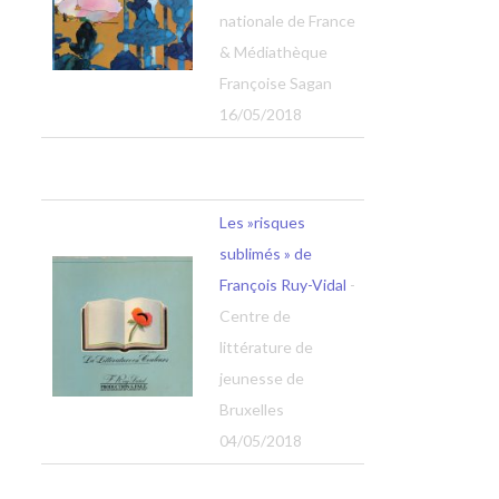
nationale de France
& Médiathèque
Françoise Sagan
16/05/2018
Les »risques
sublimés » de
François Ruy-Vidal
-
Centre de
littérature de
jeunesse de
Bruxelles
04/05/2018