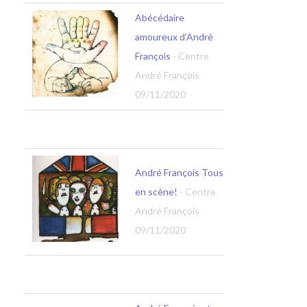
Abécédaire
amoureux d’André
François
- Centre
André François
09/11/2020
André François Tous
en scène!
- Centre
André François
09/11/2020