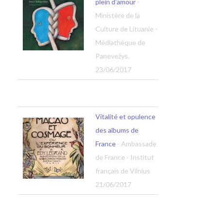
plein d’amour
-
Ministère de la
Culture de Lituanie -
Médiathèque de
Panevežys.
23/06/2017
Vitalité et opulence
des albums de
France
- Ambassade
de France - Institut
français de Vilnius
21/06/2017