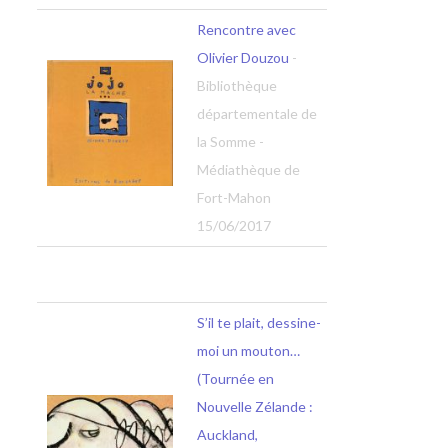
Rencontre avec
Olivier Douzou
-
Bibliothèque
départementale de
la Somme -
Médiathèque de
Fort-Mahon
15/06/2017
S’il te plait, dessine-
moi un mouton…
(Tournée en
Nouvelle Zélande :
Auckland,