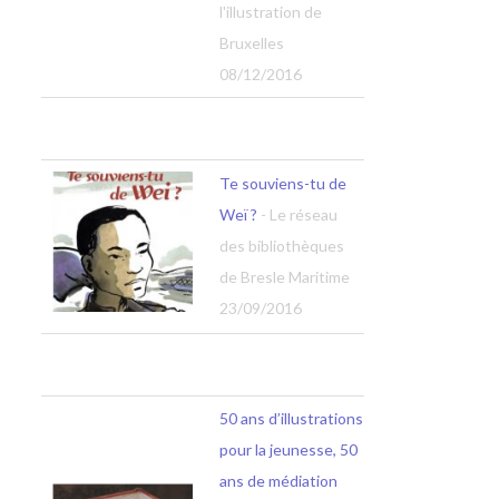
l'illustration de
Bruxelles
08/12/2016
Te souviens-tu de
Weï ?
- Le réseau
des bibliothèques
de Bresle Maritime
23/09/2016
50 ans d’illustrations
pour la jeunesse, 50
ans de médiation