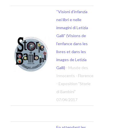
“Visioni d’infanzia
nei libri e nelle
immagini di Letizia
Galli” (Visions de
l’enfance dans les
livres et dans les
images de Letizia
Galli)
- Musée des
Innocents - Florence
- Exposition "Storie
di Bambini"
07/04/2017
En attendant les