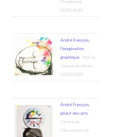
Strasbourg
26/02/2018
André François,
l’imagination
graphique
- BnF La
Joie par les livres
12/01/2018
André François,
géant des arts
-
Centre de
l'Illustration de