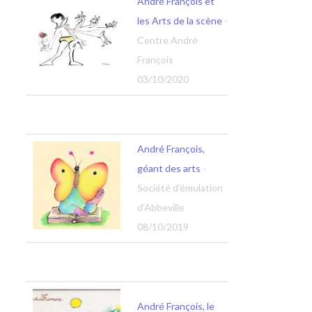
André François et
les Arts de la scène
-
Centre André
François
03/10/2020
André François,
géant des arts
-
Société d'émulation
d'Abbeville
08/10/2019
André François, le