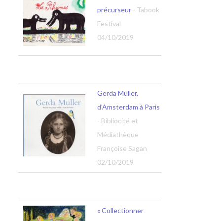
précurseur
- Tabook
Festival
04/10/2019
Gerda Muller,
d’Amsterdam à Paris
- Bibliocité et
Médiathèque
Françoise Sagan
02/10/2019
« Collectionner