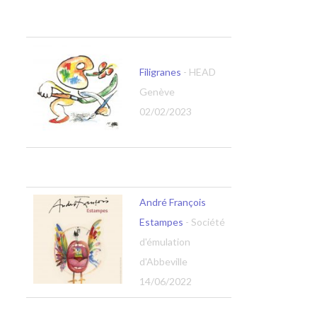
Filigranes
- HEAD
Genève
02/02/2023
André François
Estampes
- Société
d'émulation
d'Abbeville
14/06/2022