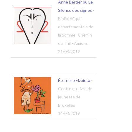
Anne Bertier ou Le
Silence des signes
-
Bibliothèque
départementale de
la Somme -Chemin
du Thil - Amiens
21/03/2019
Éternelle Elzbieta
-
Centre du Livre de
jeunesse de
Bruxelles
14/03/2019