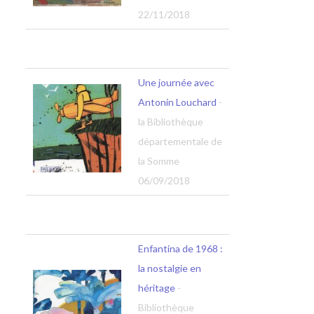
22/11/2018
Une journée avec
Antonin Louchard
-
la Bibliothèque
départementale de
la Somme
06/09/2018
Enfantina de 1968 :
la nostalgie en
héritage
-
Bibliothèque