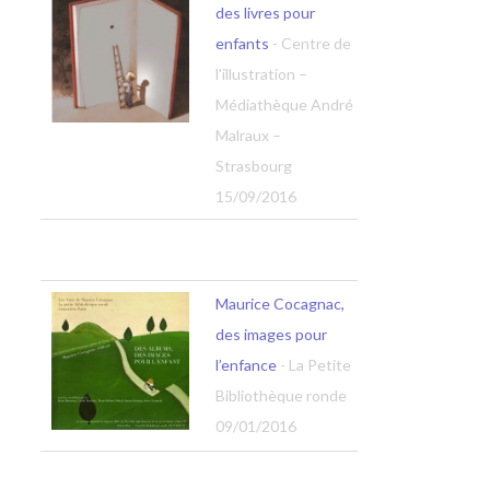
des livres pour
enfants
- Centre de
l'illustration –
Médiathèque André
Malraux –
Strasbourg
15/09/2016
Maurice Cocagnac,
des images pour
l’enfance
- La Petite
Bibliothèque ronde
09/01/2016