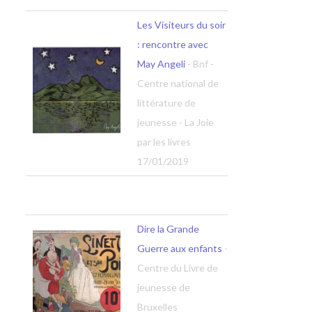
Les Visiteurs du soir
: rencontre avec
May Angeli
- Bnf -
Centre national de
littérature de
jeunesse - La Joie
par les livres
17/01/2019
Dire la Grande
Guerre aux enfants
-
Centre du Livre de
jeunesse de
Bruxelles