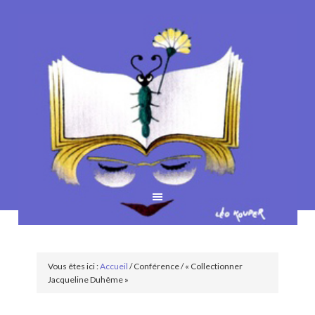
Vous êtes ici :
Accueil
/
Conférence
/
« Collectionner
Jacqueline Duhême »