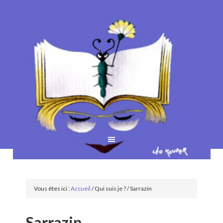
Vous êtes ici :
Accueil
/
Qui suis je ?
/
Sarrazin
Sarrazin